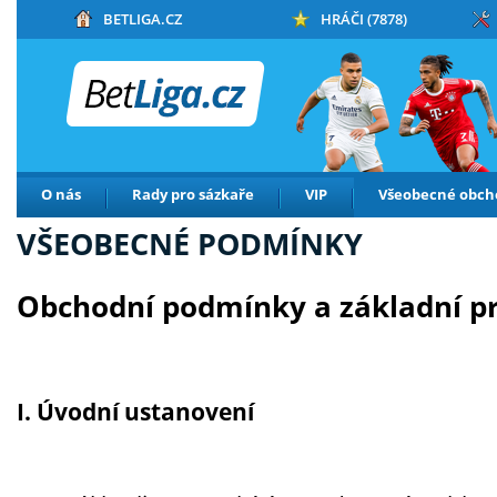
BETLIGA.CZ
HRÁČI (7878)
O nás
Rady pro sázkaře
VIP
Všeobecné obch
VŠEOBECNÉ PODMÍNKY
Obchodní podmínky a základní pr
I. Úvodní ustanovení