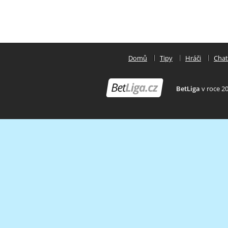
Domů
Tipy
Hráči
Chat
BetLiga
v roce 2