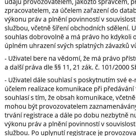
údajů provozovatelem, jakožto správcem, 
zpracovatelem, za účelem zařazení do datab
výkonu práv a plnění povinností v souvislos
službou, včetně šíření obchodních sdělení. U
souhlas dobrovolně a má právo ho kdykoli o
úplném uhrazení svých splatných závazků vů
-
Uživatel bere na vědomí, že má právo pří
a další práva dle §§ 11, 21 zák. č. 101/2000 
-
Uživatel dále souhlasí s poskytnutím své e
účelem realizace komunikace při předávání 
souhlasí s tím, že obsah komunikace, včetně
mohou být provozovatelem zaznamenávány
trvání registrace a dále po dobu nezbytně nu
výkonu práv a plnění povinností v souvislos
službou. Po uplynutí registrace je provozo