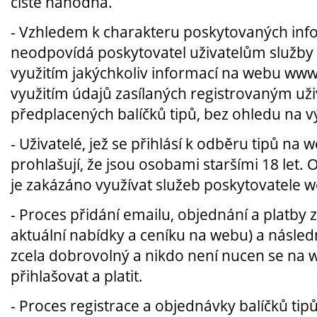
čistě náhodná.
- Vzhledem k charakteru poskytovaných infor
neodpovídá poskytovatel uživatelům služb
využitím jakýchkoliv informací na webu www
využitím údajů zasílaných registrovaným už
předplacených balíčků tipů, bez ohledu na v
- Uživatelé, jež se přihlásí k odběru tipů na
prohlašují, že jsou osobami staršími 18 let
je zakázáno využívat služeb poskytovatele 
- Proces přidání emailu, objednání a platby za
aktuální nabídky a ceníku na webu) a následn
zcela dobrovolný a nikdo není nucen se na 
přihlašovat a platit.
- Proces registrace a objednávky balíčků tip