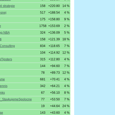
é strategie
158
+220.80
14 %
snej
517
+188.54
4 %
175
+158.80
9 %
e
1758
+153.69
2 %
ng NBA
324
+136.09
5 %
ti
158
+121.39
18 %
Consulting
834
+118.65
7 %
104
+114.92
12 %
Tipsters
315
+112.80
4 %
144
+94.60
7 %
78
+89.73
12 %
ame
681
+70.41
4 %
ennis
342
+64.21
4 %
inks
67
+56.10
8 %
y_StavkujemeSpolocne
77
+53.50
7 %
19
+44.64
24 %
se
143
+43.60
4 %