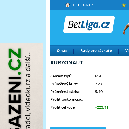
BETLIGA.CZ
O nás
Rady pro sázkaře
VI
KURZONAUT
Celkem tipů:
614
Průměrný kurz:
2.29
Průměrná sázka:
5/10
Profit tento měsíc:
Profit celkově:
+223.91