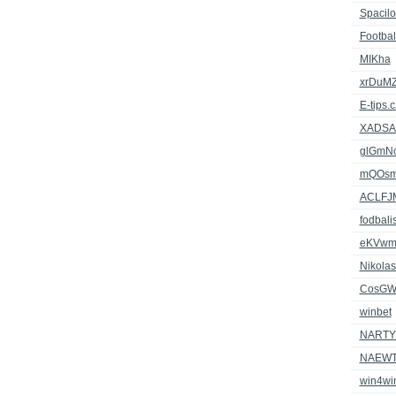
Spacil
Footbal
MIKha
xrDuM
E-tips.c
XADSA
glGmN
mQOsm
ACLFJ
fodbali
eKVwm
Nikola
CosGW
winbet
NARTY
NAEWT
win4wi