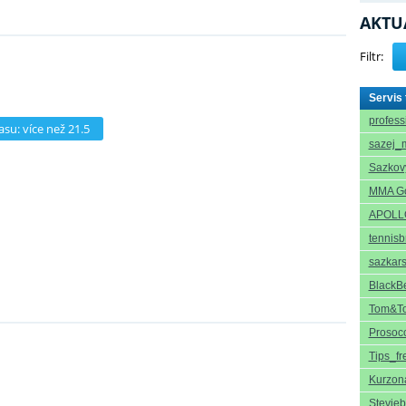
AKTU
Filtr:
Servis 
profes
asu: více než 21.5
sazej_
Sazkov
MMA Go
APOLLO
tennisb
sazkar
BlackB
Tom&T
Prosocc
Tips_fr
Kurzon
Stevieb