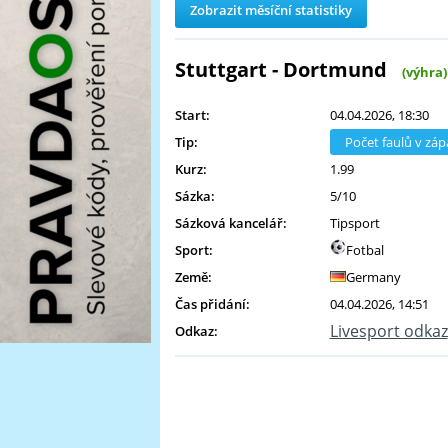
Zobrazit měsíční statistiky
Stuttgart - Dortmund
(výhra)
Start:
04.04.2026, 18:30
Tip:
Počet faulů v záp
Kurz:
1.99
Sázka:
5/10
Sázková kancelář:
Tipsport
Sport:
Fotbal
Země:
Germany
Čas přidání:
04.04.2026, 14:51
Livesport odkaz
Odkaz: