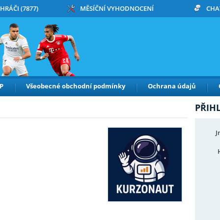
HRÁČI (7877)
MĚSÍČNÍ VYHODNOCENÍ
CHA
P
Všeobecné obchodní podmínky
Ochrana údajů
PŘIH
J