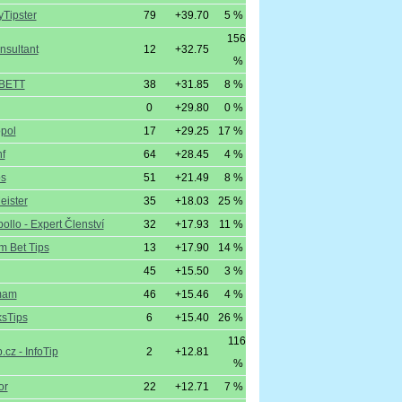
Tipster
79
+39.70
5 %
156
nsultant
12
+32.75
%
BETT
38
+31.85
8 %
0
+29.80
0 %
pol
17
+29.25
17 %
f
64
+28.45
4 %
ps
51
+21.49
8 %
eister
35
+18.03
25 %
pollo - Expert Členství
32
+17.93
11 %
m Bet Tips
13
+17.90
14 %
45
+15.50
3 %
mam
46
+15.46
4 %
ksTips
6
+15.40
26 %
116
.cz - InfoTip
2
+12.81
%
or
22
+12.71
7 %