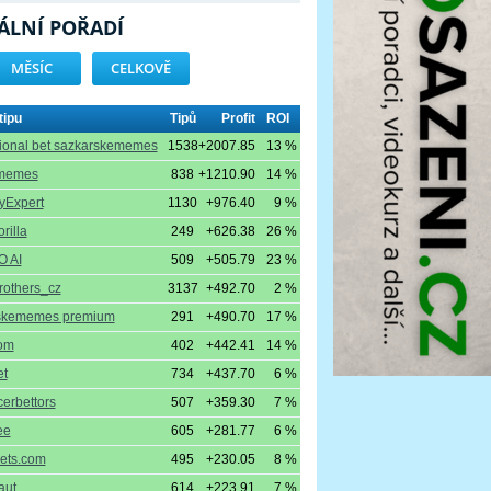
ÁLNÍ POŘADÍ
MĚSÍC
CELKOVĚ
tipu
Tipů
Profit
ROI
sional bet sazkarskememes
1538
+2007.85
13 %
memes
838
+1210.90
14 %
yExpert
1130
+976.40
9 %
rilla
249
+626.38
26 %
 AI
509
+505.79
23 %
rothers_cz
3137
+492.70
2 %
skememes premium
291
+490.70
17 %
om
402
+442.41
14 %
et
734
+437.70
6 %
erbettors
507
+359.30
7 %
ee
605
+281.77
6 %
ets.com
495
+230.05
8 %
aut
614
+223.91
7 %