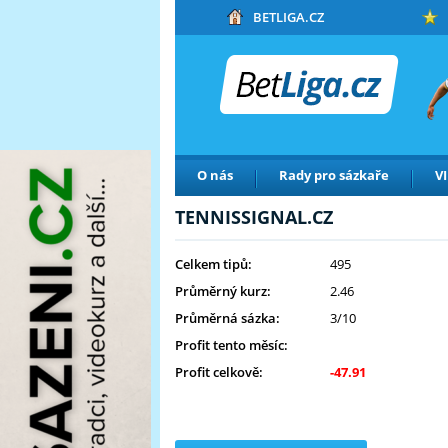
BETLIGA.CZ
O nás
Rady pro sázkaře
VI
TENNISSIGNAL.CZ
Celkem tipů:
495
Průměrný kurz:
2.46
Průměrná sázka:
3/10
Profit tento měsíc:
Profit celkově:
-47.91