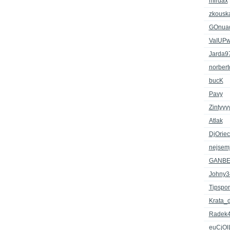
mirdax
zkousk
GOnua
VaIUP
Jarda9
norber
bucK
Pavy
Zintyyy
Atlak
DjOrie
nejsemj
GANBE
Johny3
Tipspor
Krata_d
Radek
euCjO