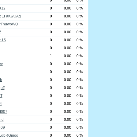
0
0.00
0 %
a12
0
0.00
0 %
qEFaKwOAg
0
0.00
0 %
wTnuwoWQ
0
0.00
0 %
7
0
0.00
0 %
to15
0
0.00
0 %
0
0.00
0 %
1
0.00
0 %
yy
0
0.00
0 %
0
0.00
0 %
ch
0
0.00
0 %
eff
0
0.00
0 %
T
0
0.00
0 %
4
0
0.00
0 %
t007
0
0.00
0 %
id
0
0.00
0 %
409
0
0.00
0 %
lLgbRGmoq
0
0.00
0 %