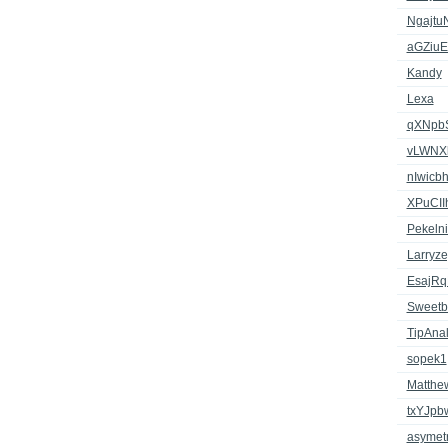
Ngajt
aGZiu
Kandy
Lexa
qXNpb
vLWNXl
nIwicbh
XPuCII
Pekelni
Larryz
EsajRq
Sweetb
TipAnal
sopek1
Matthe
txYJpb
asymet