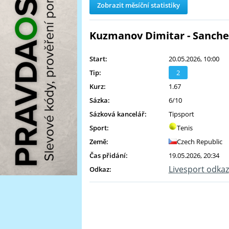
Zobrazit měsíční statistiky
Kuzmanov Dimitar - Sanche
Start:
20.05.2026, 10:00
Tip:
2
Kurz:
1.67
Sázka:
6/10
Sázková kancelář:
Tipsport
Sport:
Tenis
Země:
Czech Republic
Čas přidání:
19.05.2026, 20:34
Livesport odkaz
Odkaz: