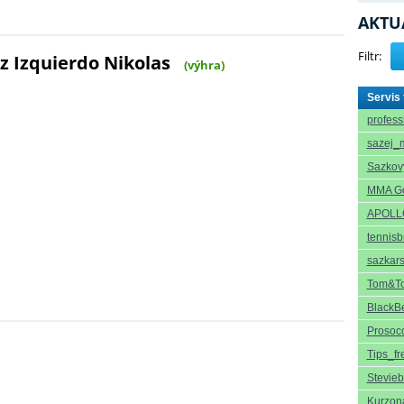
AKTU
Filtr:
z Izquierdo Nikolas
(výhra)
Servis 
profes
sazej_
Sazkov
MMA Go
APOLLO
tennisb
sazkar
Tom&T
BlackB
Prosocc
Tips_fr
Stevieb
Kurzon