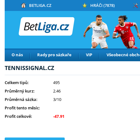
BETLIGA.CZ
HRÁČI (7878)
O nás
Rady pro sázkaře
VIP
Všeobecné obch
TENNISSIGNAL.CZ
Celkem tipů:
495
Průměrný kurz:
2.46
Průměrná sázka:
3/10
Profit tento měsíc:
Profit celkově:
-47.91