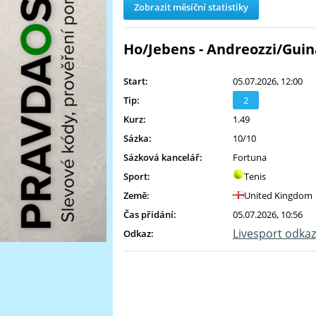
Zobrazit měsíční statistiky
Ho/Jebens - Andreozzi/Gu
Start:
05.07.2026, 12:00
Tip:
2
Kurz:
1.49
Sázka:
10/10
Sázková kancelář:
Fortuna
Sport:
Tenis
Země:
United Kingdom
Čas přidání:
05.07.2026, 10:56
Livesport odkaz
Odkaz: