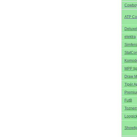
Cowboy
ATP Co
Deluxe
elektra
Simfero
StatCon
Komod
MPP ti
Draw M
Tipér A
Premiu
FutB
Tozne
Loogic
Showtip