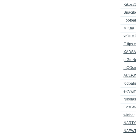
Kikoš2
Spacil
Footbal
MIKha
xrDuM
E-tips.c
XADSA
glGmN
mQOsm
ACLFJ
fodbali
eKVwm
Nikola
CosGW
winbet
NARTY
NAEWT