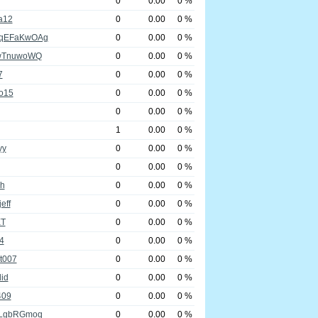
0
0.00
0 %
a12
0
0.00
0 %
qEFaKwOAg
0
0.00
0 %
wTnuwoWQ
0
0.00
0 %
7
0
0.00
0 %
to15
0
0.00
0 %
0
0.00
0 %
1
0.00
0 %
yy
0
0.00
0 %
0
0.00
0 %
ch
0
0.00
0 %
eff
0
0.00
0 %
T
0
0.00
0 %
4
0
0.00
0 %
t007
0
0.00
0 %
id
0
0.00
0 %
409
0
0.00
0 %
lLgbRGmoq
0
0.00
0 %