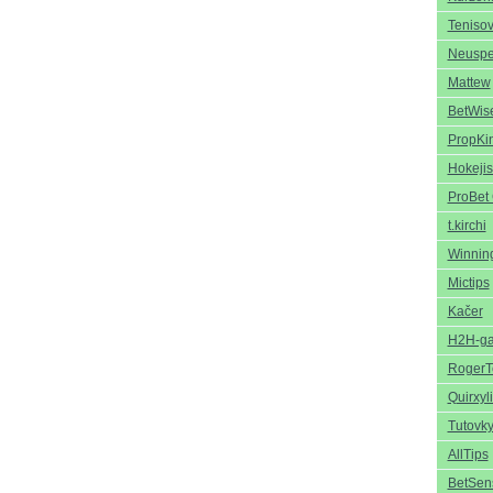
Tenisov
Neuspe
Mattew
BetWis
PropKi
Hokejis
ProBet 
t.kirchi
Winning
Mictips
Kačer
H2H-g
RogerT
Quirxyl
Tutovk
AllTips
BetSen