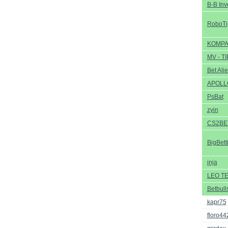
B-B Inv
RoboTi
KOMP
MV - T
Bet Ali
APOLL
PsBat
zyin
CS2BE
BigBett
inja
LEO TE
Betbull
kapr75
floro44