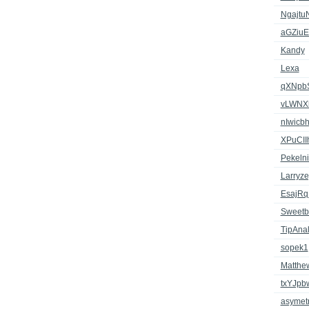
Ngajt
aGZiu
Kandy
Lexa
qXNpb
vLWNXl
nIwicbh
XPuCII
Pekelni
Larryz
EsajRq
Sweetb
TipAnal
sopek1
Matthe
txYJpb
asymet