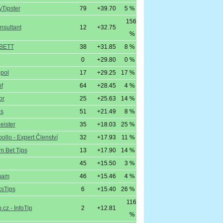
Tipster
79
+39.70
5 %
156
nsultant
12
+32.75
%
BETT
38
+31.85
8 %
0
+29.80
0 %
pol
17
+29.25
17 %
f
64
+28.45
4 %
or
25
+25.63
14 %
ps
51
+21.49
8 %
eister
35
+18.03
25 %
pollo - Expert Členství
32
+17.93
11 %
m Bet Tips
13
+17.90
14 %
45
+15.50
3 %
mam
46
+15.46
4 %
ksTips
6
+15.40
26 %
116
.cz - InfoTip
2
+12.81
%