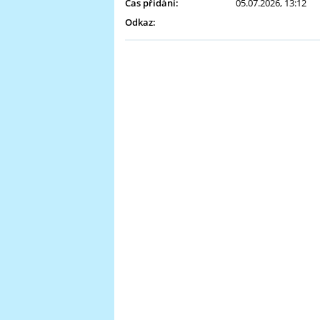
Čas přidání:
05.07.2026, 13:12
Odkaz: