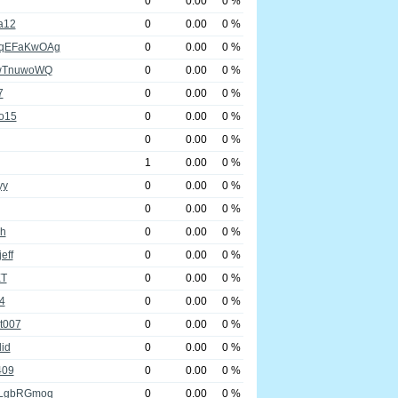
0
0.00
0 %
a12
0
0.00
0 %
qEFaKwOAg
0
0.00
0 %
wTnuwoWQ
0
0.00
0 %
7
0
0.00
0 %
to15
0
0.00
0 %
0
0.00
0 %
1
0.00
0 %
yy
0
0.00
0 %
0
0.00
0 %
ch
0
0.00
0 %
eff
0
0.00
0 %
T
0
0.00
0 %
4
0
0.00
0 %
t007
0
0.00
0 %
id
0
0.00
0 %
409
0
0.00
0 %
lLgbRGmoq
0
0.00
0 %