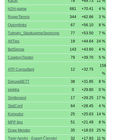
Kačer
78
+89.73
12 %
H2H-game
681
+70.41
4 %
RogerTennis
344
+62.86
3 %
Quirxylinks
67
+56.10
8 %
Tutovky_StavkujemeSpolocne
77
+53.50
7 %
AllTips
19
+44.64
24 %
BetSense
143
+43.60
4 %
CowboyTipster
79
+39.70
5 %
156
ATP Consultant
12
+32.75
%
DeluxeBETT
38
+31.85
8 %
elektra
0
+29.80
0 %
Simferopol
17
+29.25
17 %
StatConf
64
+28.45
4 %
Komodor
25
+25.63
14 %
MPP tips
51
+21.49
8 %
Draw Meister
35
+18.03
25 %
Tipér Apollo - Expert Členství
32
+17.93
11 %