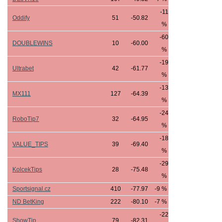
-11
Oddify
51
-50.82
%
-60
DOUBLEWINS
10
-60.00
%
-19
Ultrabet
42
-61.77
%
-13
MX111
127
-64.39
%
-24
RoboTip7
32
-64.95
%
-18
VALUE_TIPS
39
-69.40
%
-29
KolcekTips
28
-75.48
%
Sportsignal.cz
410
-77.97
-9 %
ND BetKing
222
-80.10
-7 %
-22
ShowTip
79
-82.31