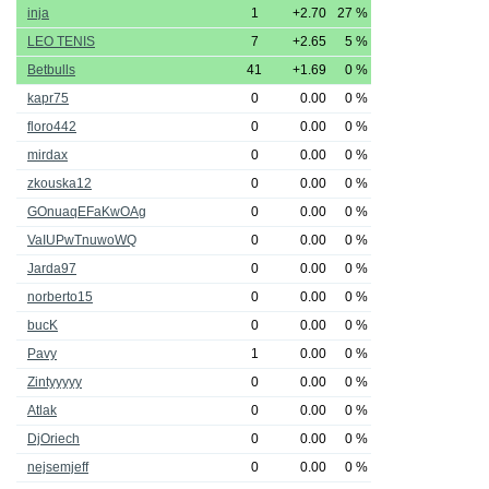
inja
1
+2.70
27 %
LEO TENIS
7
+2.65
5 %
Betbulls
41
+1.69
0 %
kapr75
0
0.00
0 %
floro442
0
0.00
0 %
mirdax
0
0.00
0 %
zkouska12
0
0.00
0 %
GOnuaqEFaKwOAg
0
0.00
0 %
VaIUPwTnuwoWQ
0
0.00
0 %
Jarda97
0
0.00
0 %
norberto15
0
0.00
0 %
bucK
0
0.00
0 %
Pavy
1
0.00
0 %
Zintyyyyy
0
0.00
0 %
Atlak
0
0.00
0 %
DjOriech
0
0.00
0 %
nejsemjeff
0
0.00
0 %