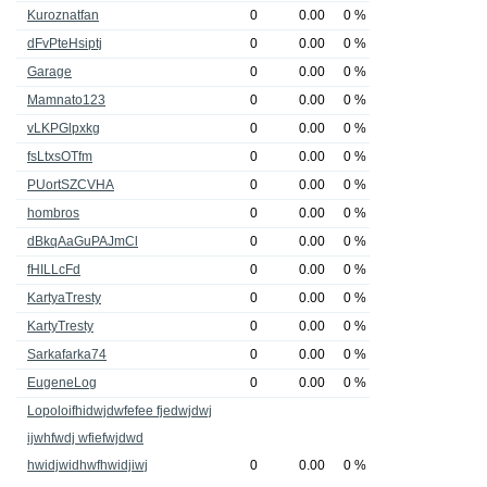
Kuroznatfan
0
0.00
0 %
dFvPteHsiptj
0
0.00
0 %
Garage
0
0.00
0 %
Mamnato123
0
0.00
0 %
vLKPGlpxkg
0
0.00
0 %
fsLtxsOTfm
0
0.00
0 %
PUortSZCVHA
0
0.00
0 %
hombros
0
0.00
0 %
dBkqAaGuPAJmCl
0
0.00
0 %
fHILLcFd
0
0.00
0 %
KartyaTresty
0
0.00
0 %
KartyTresty
0
0.00
0 %
Sarkafarka74
0
0.00
0 %
EugeneLog
0
0.00
0 %
Lopoloifhidwjdwfefee fjedwjdwj
ijwhfwdj wfiefwjdwd
hwidjwidhwfhwidjiwj
0
0.00
0 %