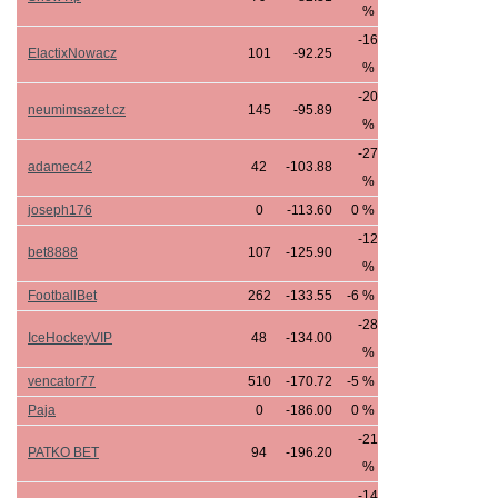
%
-16
ElactixNowacz
101
-92.25
%
-20
neumimsazet.cz
145
-95.89
%
-27
adamec42
42
-103.88
%
joseph176
0
-113.60
0 %
-12
bet8888
107
-125.90
%
FootballBet
262
-133.55
-6 %
-28
IceHockeyVIP
48
-134.00
%
vencator77
510
-170.72
-5 %
Paja
0
-186.00
0 %
-21
PATKO BET
94
-196.20
%
-14