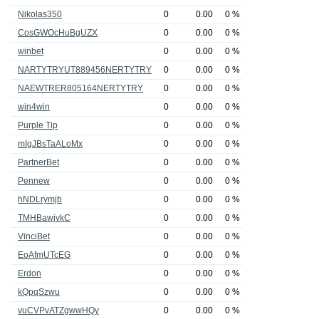
Nikolas350
0
0.00
0 %
CosGWOcHuBgUZX
0
0.00
0 %
winbet
0
0.00
0 %
NARTYTRYUT889456NERTYTRY
0
0.00
0 %
NAEWTRER805164NERTYTRY
0
0.00
0 %
win4win
0
0.00
0 %
Purple Tip
0
0.00
0 %
mIgJBsTaALoMx
0
0.00
0 %
PartnerBet
0
0.00
0 %
Pennew
0
0.00
0 %
hNDLrymjb
0
0.00
0 %
TMHBawjvkC
0
0.00
0 %
VinciBet
0
0.00
0 %
EoAfmUTcEG
0
0.00
0 %
Erdon
0
0.00
0 %
kQpqSzwu
0
0.00
0 %
vuCVPvATZgwwHQy
0
0.00
0 %