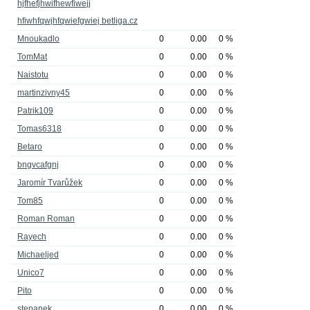
hjfhefjhwifhewfiwejj
hfiwhfqwjhfqwiefgwiej betliga.cz
Mnoukadlo
0
0.00
0 %
TomMat
0
0.00
0 %
Naistotu
0
0.00
0 %
martinzivny45
0
0.00
0 %
Patrik109
0
0.00
0 %
Tomas6318
0
0.00
0 %
Betaro
0
0.00
0 %
bngvcafgnj
0
0.00
0 %
Jaromír Tvarůžek
0
0.00
0 %
Tom85
0
0.00
0 %
Roman Roman
0
0.00
0 %
Rayech
0
0.00
0 %
Michaeljed
0
0.00
0 %
Unico7
0
0.00
0 %
Pito
0
0.00
0 %
stepanek
0
0.00
0 %