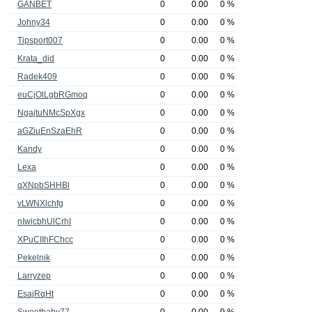
GANBET
0
0.00
0 %
Johny34
0
0.00
0 %
Tipsport007
0
0.00
0 %
Krata_did
0
0.00
0 %
Radek409
0
0.00
0 %
euCjOlLgbRGmoq
0
0.00
0 %
NgajtuNMcSpXgx
0
0.00
0 %
aGZiuEnSzaEhR
0
0.00
0 %
Kandy
0
0.00
0 %
Lexa
0
0.00
0 %
qXNpbSHHBl
0
0.00
0 %
vLWNXlchfg
0
0.00
0 %
nIwicbhUlCrhI
0
0.00
0 %
XPuCIIhFChcc
0
0.00
0 %
Pekelnik
0
0.00
0 %
Larryzep
0
0.00
0 %
EsajRqHt
0
0.00
0 %