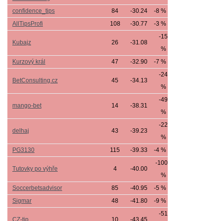
confidence_tips
84
-30.24
-8 %
AllTipsProfi
108
-30.77
-3 %
-15
Kubajz
26
-31.08
%
Kurzový král
47
-32.90
-7 %
-24
BetConsulting.cz
45
-34.13
%
-49
mango-bet
14
-38.31
%
-22
delhaj
43
-39.23
%
PG3130
115
-39.33
-4 %
-100
Tutovky po výhře
4
-40.00
%
Soccerbetsadvisor
85
-40.95
-5 %
Sigmar
48
-41.80
-9 %
-51
CZ-tip
10
-43.45