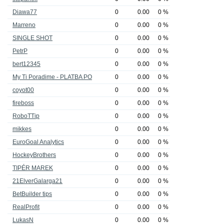
Diawa77
0
0.00
0 %
Marreno
0
0.00
0 %
SINGLE SHOT
0
0.00
0 %
PetrP
0
0.00
0 %
bert12345
0
0.00
0 %
My Ti Poradime - PLATBA PO
0
0.00
0 %
coyot00
0
0.00
0 %
fireboss
0
0.00
0 %
RoboTTip
0
0.00
0 %
mikkes
0
0.00
0 %
EuroGoal Analytics
0
0.00
0 %
HockeyBrothers
0
0.00
0 %
TIPÉR MAREK
0
0.00
0 %
21ElverGalarga21
0
0.00
0 %
BetBuilder tips
0
0.00
0 %
RealProfit
0
0.00
0 %
LukasN
0
0.00
0 %