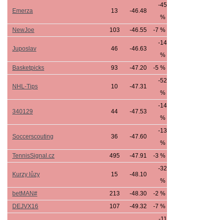
-45
Emerza
13
-46.48
%
NewJoe
103
-46.55
-7 %
-14
Juposlav
46
-46.63
%
Basketpicks
93
-47.20
-5 %
-52
NHL-Tips
10
-47.31
%
-14
340129
44
-47.53
%
-13
Soccerscouting
36
-47.60
%
TennisSignal.cz
495
-47.91
-3 %
-32
Kurzy lůzy
15
-48.10
%
betMAN#
213
-48.30
-2 %
DEJVX16
107
-49.32
-7 %
-11