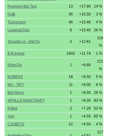
Premium Bet Tips
13
+17.90
14 %
FutB
45
+15.50
3 %
Toznemam
46
+15.46
4 %
LoogicksTips
6
+15.40
26 %
116
Showtip.cz - InfoTip
2
+12.81
%
B-B Invest
1602
+11.74
1 %
121
RoboTip
1
+9.68
%
KOMPAS
18
+9.50
5 %
MV - TIPY
11
+9.00
8 %
Bet Aliens
1
+8.50
28 %
APOLLO NIGHTSHIFT
1
+8.30
83 %
PsBat
2
+7.28
52 %
zyin
1
+4.55
65 %
CS2BETS
22
+4.50
4 %
117
BigBettingTips
1
+3.51