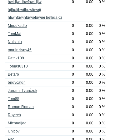
hwidjwidhwfhwidjiwj
0
0.00
0 %
hjfhefjhwifhewfiwejj
hfiwhfqwjhfqwiefgwiej betliga.cz
Mnoukadlo
0
0.00
0 %
TomMat
0
0.00
0 %
Naistotu
0
0.00
0 %
martinzivny45
0
0.00
0 %
Patrik109
0
0.00
0 %
Tomas6318
0
0.00
0 %
Betaro
0
0.00
0 %
bngvcafgnj
0
0.00
0 %
Jaromír Tvarůžek
0
0.00
0 %
Tom85
0
0.00
0 %
Roman Roman
0
0.00
0 %
Rayech
0
0.00
0 %
Michaeljed
0
0.00
0 %
Unico7
0
0.00
0 %
Pito
0
0.00
0 %