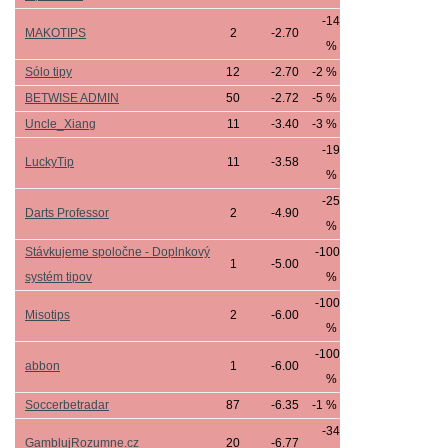
-14
MAKOTIPS
2
-2.70
%
Sólo tipy
12
-2.70
-2 %
BETWISE ADMIN
50
-2.72
-5 %
Uncle_Xiang
11
-3.40
-3 %
-19
LuckyTip
11
-3.58
%
-25
Darts Professor
2
-4.90
%
Stávkujeme spoločne - Doplnkový
-100
1
-5.00
systém tipov
%
-100
Misotips
2
-6.00
%
-100
abbon
1
-6.00
%
Soccerbetradar
87
-6.35
-1 %
-34
GamblujRozumne.cz
20
-6.77