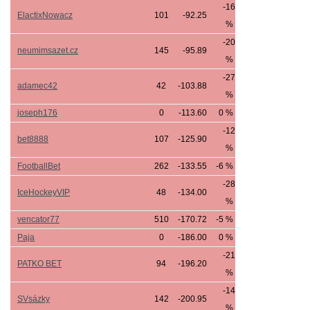
-16
ElactixNowacz
101
-92.25
%
-20
neumimsazet.cz
145
-95.89
%
-27
adamec42
42
-103.88
%
joseph176
0
-113.60
0 %
-12
bet8888
107
-125.90
%
FootballBet
262
-133.55
-6 %
-28
IceHockeyVIP
48
-134.00
%
vencator77
510
-170.72
-5 %
Paja
0
-186.00
0 %
-21
PATKO BET
94
-196.20
%
-14
SVsázky
142
-200.95
%