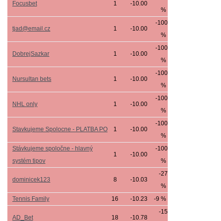
Focusbet
1
-10.00
%
-100
tjad@email.cz
1
-10.00
%
-100
DobrejSazkar
1
-10.00
%
-100
Nursultan bets
1
-10.00
%
-100
NHL only
1
-10.00
%
-100
Stavkujeme Spolocne - PLATBA PO
1
-10.00
%
Stávkujeme spoločne - hlavný
-100
1
-10.00
systém tipov
%
-27
dominicek123
8
-10.03
%
Tennis Family
16
-10.23
-9 %
-15
AD_Bet
18
-10.78