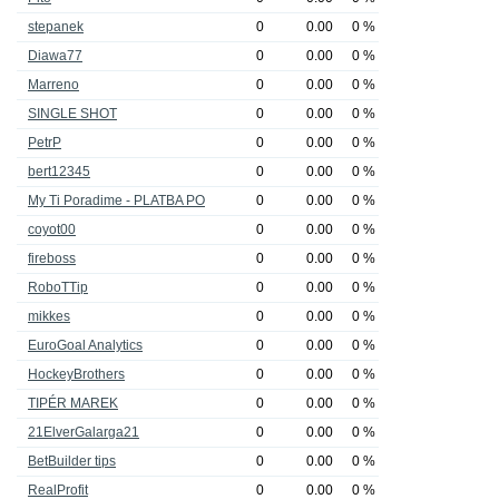
stepanek
0
0.00
0 %
Diawa77
0
0.00
0 %
Marreno
0
0.00
0 %
SINGLE SHOT
0
0.00
0 %
PetrP
0
0.00
0 %
bert12345
0
0.00
0 %
My Ti Poradime - PLATBA PO
0
0.00
0 %
coyot00
0
0.00
0 %
fireboss
0
0.00
0 %
RoboTTip
0
0.00
0 %
mikkes
0
0.00
0 %
EuroGoal Analytics
0
0.00
0 %
HockeyBrothers
0
0.00
0 %
TIPÉR MAREK
0
0.00
0 %
21ElverGalarga21
0
0.00
0 %
BetBuilder tips
0
0.00
0 %
RealProfit
0
0.00
0 %