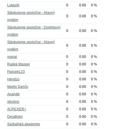
LukasN
0
0.00
0 %
Stávkujeme spoločne - Hlavný
0
0.00
0 %
systém
Stávkujeme spoločne - Doplnkový
0
0.00
0 %
systém
Stávkujeme spoločne - Hlavný
0
0.00
0 %
systém
vranai
0
0.00
0 %
Radek.Maslan
0
0.00
0 %
Pajicek123
0
0.00
0 %
Hendzo
0
0.00
0 %
Martin Dančo
0
0.00
0 %
Analytik
0
0.00
0 %
stockno
0
0.00
0 %
AI PICKER+
0
0.00
0 %
Derathien
0
0.00
0 %
Sázkařská akademie
0
0.00
0 %