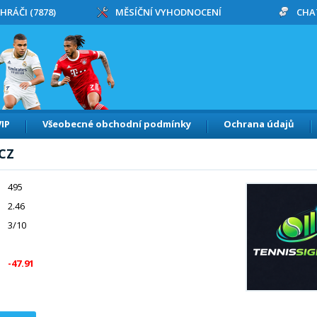
HRÁČI (7878)
MĚSÍČNÍ VYHODNOCENÍ
CHA
VIP
Všeobecné obchodní podmínky
Ochrana údajů
CZ
495
2.46
3/10
-47.91