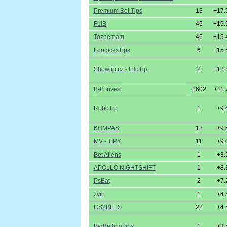
Premium Bet Tips
13
+17.
FutB
45
+15.
Toznemam
46
+15.
LoogicksTips
6
+15.
Showtip.cz - InfoTip
2
+12.
B-B Invest
1602
+11.
RoboTip
1
+9.
KOMPAS
18
+9.
MV - TIPY
11
+9.
Bet Aliens
1
+8.
APOLLO NIGHTSHIFT
1
+8.
PsBat
2
+7.
zyin
1
+4.
CS2BETS
22
+4.
BigBettingTips
1
+3.