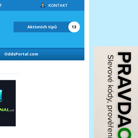
T
KONTAKT
Aktivních tipů
13
OddsPortal.com