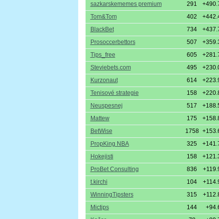
sazkarskememes premium
291
+490.
Tom&Tom
402
+442.
BlackBet
734
+437.
Prosoccerbettors
507
+359.
Tips_free
605
+281.
Steviebets.com
495
+230.
Kurzonaut
614
+223.
Tenisové strategie
158
+220.
Neuspesnej
517
+188.
Mattew
175
+158.
BetWise
1758
+153.
PropKing NBA
325
+141.
Hokejisti
158
+121.
ProBet Consulting
836
+119.
t.kirchi
104
+114.
WinningTipsters
315
+112.
Mictips
144
+94.