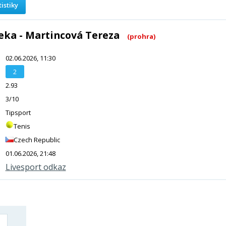
istiky
eka - Martincová Tereza
(prohra)
02.06.2026, 11:30
2
2.93
3/10
Tipsport
Tenis
Czech Republic
01.06.2026, 21:48
Livesport odkaz