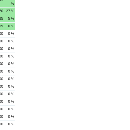
%
70
27 %
65
5 %
69
0 %
00
0 %
00
0 %
00
0 %
00
0 %
00
0 %
00
0 %
00
0 %
00
0 %
00
0 %
00
0 %
00
0 %
00
0 %
00
0 %