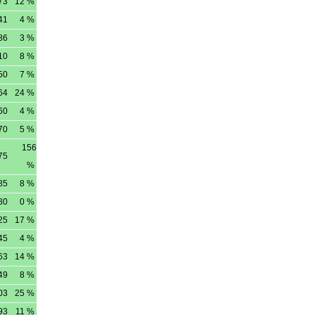
73
12 %
41
4 %
86
3 %
10
8 %
50
7 %
64
24 %
60
4 %
70
5 %
156
75
%
85
8 %
80
0 %
25
17 %
45
4 %
63
14 %
49
8 %
03
25 %
93
11 %