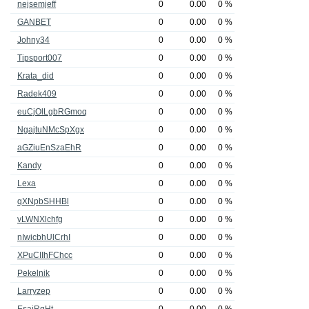
nejsemjeff
0
0.00
0 %
GANBET
0
0.00
0 %
Johny34
0
0.00
0 %
Tipsport007
0
0.00
0 %
Krata_did
0
0.00
0 %
Radek409
0
0.00
0 %
euCjOlLgbRGmoq
0
0.00
0 %
NgajtuNMcSpXgx
0
0.00
0 %
aGZiuEnSzaEhR
0
0.00
0 %
Kandy
0
0.00
0 %
Lexa
0
0.00
0 %
qXNpbSHHBl
0
0.00
0 %
vLWNXlchfg
0
0.00
0 %
nIwicbhUlCrhI
0
0.00
0 %
XPuCIIhFChcc
0
0.00
0 %
Pekelnik
0
0.00
0 %
Larryzep
0
0.00
0 %