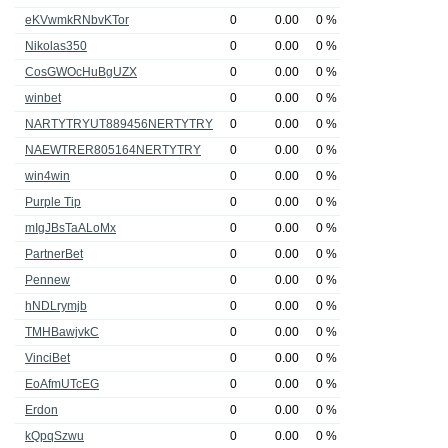
eKVwmkRNbvKTor
0
0.00
0 %
Nikolas350
0
0.00
0 %
CosGWOcHuBgUZX
0
0.00
0 %
winbet
0
0.00
0 %
NARTYTRYUT889456NERTYTRY
0
0.00
0 %
NAEWTRER805164NERTYTRY
0
0.00
0 %
win4win
0
0.00
0 %
Purple Tip
0
0.00
0 %
mIgJBsTaALoMx
0
0.00
0 %
PartnerBet
0
0.00
0 %
Pennew
0
0.00
0 %
hNDLrymjb
0
0.00
0 %
TMHBawjvkC
0
0.00
0 %
VinciBet
0
0.00
0 %
EoAfmUTcEG
0
0.00
0 %
Erdon
0
0.00
0 %
kQpqSzwu
0
0.00
0 %