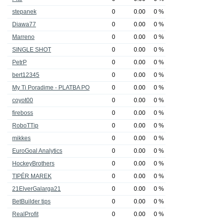
stepanek
0
0.00
0 %
Diawa77
0
0.00
0 %
Marreno
0
0.00
0 %
SINGLE SHOT
0
0.00
0 %
PetrP
0
0.00
0 %
bert12345
0
0.00
0 %
My Ti Poradime - PLATBA PO
0
0.00
0 %
coyot00
0
0.00
0 %
fireboss
0
0.00
0 %
RoboTTip
0
0.00
0 %
mikkes
0
0.00
0 %
EuroGoal Analytics
0
0.00
0 %
HockeyBrothers
0
0.00
0 %
TIPÉR MAREK
0
0.00
0 %
21ElverGalarga21
0
0.00
0 %
BetBuilder tips
0
0.00
0 %
RealProfit
0
0.00
0 %