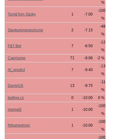
%
-100
Tom&Tom Sázky
1
-7.00
%
-48
Stavkujemespolocne
2
-7.15
%
-12
F&T Bet
7
-8.50
%
Caprisone
71
-9.06
-2 %
-13
AI_predict
7
-9.40
%
-11
Daniel16
13
-9.75
%
betliga.cz
0
-10.00
0 %
-100
marpat2
1
-10.00
%
-100
Nitramedovic
1
-10.00
%
-100