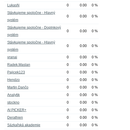
LukasN
0
0.00
0 %
Stávkujeme spoločne - Hlavný
0
0.00
0 %
systém
Stávkujeme spoločne - Doplnkový
0
0.00
0 %
systém
Stávkujeme spoločne - Hlavný
0
0.00
0 %
systém
vranai
0
0.00
0 %
Radek.Maslan
0
0.00
0 %
Pajicek123
0
0.00
0 %
Hendzo
0
0.00
0 %
Martin Dančo
0
0.00
0 %
Analytik
0
0.00
0 %
stockno
0
0.00
0 %
AI PICKER+
0
0.00
0 %
Derathien
0
0.00
0 %
Sázkařská akademie
0
0.00
0 %