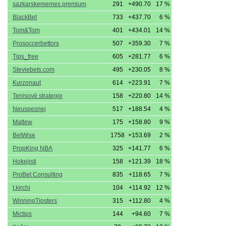
sazkarskememes premium
291
+490.70
17 %
BlackBet
733
+437.70
6 %
Tom&Tom
401
+434.01
14 %
Prosoccerbettors
507
+359.30
7 %
Tips_free
605
+281.77
6 %
Steviebets.com
495
+230.05
8 %
Kurzonaut
614
+223.91
7 %
Tenisové strategie
158
+220.80
14 %
Neuspesnej
517
+188.54
4 %
Mattew
175
+158.80
9 %
BetWise
1758
+153.69
2 %
PropKing NBA
325
+141.77
6 %
Hokejisti
158
+121.39
18 %
ProBet Consulting
835
+118.65
7 %
t.kirchi
104
+114.92
12 %
WinningTipsters
315
+112.80
4 %
Mictips
144
+94.60
7 %