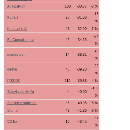
AllTipsProfi
108
-30.77
-3 %
-15
Kubajz
26
-31.08
%
Kurzový král
47
-32.90
-7 %
-24
BetConsulting.cz
45
-34.13
%
-49
mango-bet
14
-38.31
%
-22
delhaj
43
-39.23
%
PG3130
115
-39.33
-4 %
-100
Tutovky po výhře
4
-40.00
%
Soccerbetsadvisor
85
-40.95
-5 %
Sigmar
48
-41.80
-9 %
-51
CZ-tip
10
-43.45
%